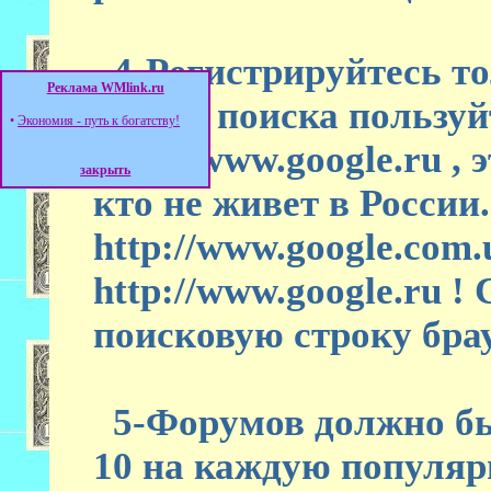
4-Регистрируйтесь то
Реклама WMlink.ru
для их поиска пользу
•
Экономия - путь к богатству!
http://www.google.ru , 
закрыть
кто не живет в России
http://www.google.com.
http://www.google.ru !
поисковую строку брау
5-Форумов должно бы
10 на каждую популяр