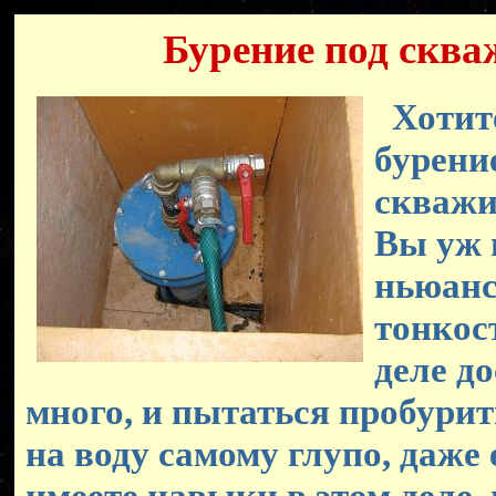
Бурение под скв
Хотит
бурени
скважи
Вы уж 
ньюанс
тонкос
деле д
много, и пытаться пробури
на воду самому глупо, даже
имеете навыки в этом деле, 