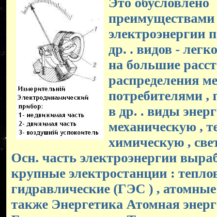
Это обусловлено
преимуществами
электроэнергии п
др. . видов - лег
на большие расст
распределения м
потребителями , 
в др. . виды энерг
механическую , т
химическую , свет
Осн. часть электроэнергии выр
крупные электростанции : теплов
гидравлические (ГЭС ) , атомные 
также Энергетика Атомная энерг