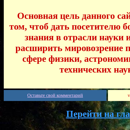
Основная цель данного сай
том, чтоб дать посетителю б
знания в отрасли науки 
расширить мировозрение п
сфере физики, астрономи
технических нау
Оставьте свой комментарий
v
Перейти на гл