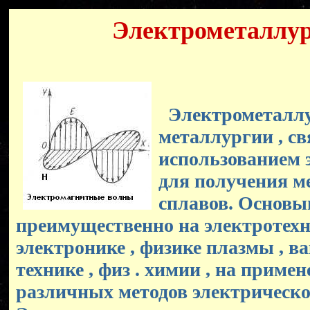
Электрометаллу
Электрометаллу
металлургии , св
использованием э
для получения м
сплавов. Основы
преимущественно на электротехни
электронике , физике плазмы , в
технике , физ . химии , на приме
различных методов электрическог