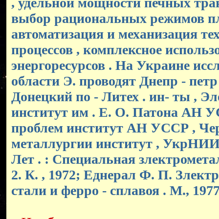
, удельной мощности печных тра
выбор рациональных режимов пл
автоматизация и механизация те
процессов , комплексное использ
энергоресурсов . На Украине исс
области Э. проводят Днепр - петр 
Донецкий по - Литех . ин- ты , Э
институт им . Е. О. Патона АН У
проблем институт АН УССР , Че
металлургии институт , УкрНИИс
Лет . : Специальная злектрометалл
2. К. , 1972; Еднерал Ф. П. Злек
стали и ферро - сплавоя . М., 1977