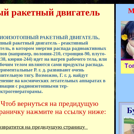
ый ракетный двигатель
М
ИОИЗОТОПНЫЙ РАКЕТНЫЙ ДВИГАТЕЛЬ,
пный ракетный двигатель - реактивный
тель, в котором энергия распада радиоактивных
пов (например, полония-210, стронция-90, плуто-
38, кюрия-244) идет на нагрев рабочего тела, или
бочим телом являются сами продукты распада.
риментальные Р. г. д. развивают очень
чительную тягу. Возможно, Г. г. д. найдут
нение на космических летательных аппаратах в
нации с радиоизотопными тер-
ектрогенераторамы.
Чтоб вернуться на предидущую
раничку нажмите на ссылку ниже:
вратится на предидущую страницу