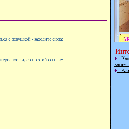
ся с девушкой - заходите сюда:
Инте
♦
Как 
тересное видео по этой ссылке:
вашег
♦
Рабо