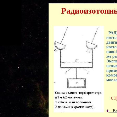
Радиоизотопн
РАД
изото
двига
изото
нию-2
же ра
Экспе
незна
приме
комби
моел
ст
♦
Воз