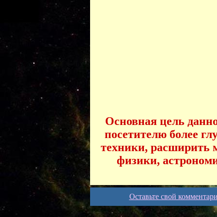
Основная цель данног
посетителю более гл
техники, расширить м
физики, астрономи
Оставьте свой комментар