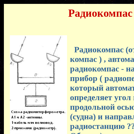
Радиокомпас
Радиокомпас (от 
компас ) , автом
радиокомпас - 
прибор ( радиопе
который автома
определяет угол
продольной осью
(судна) и напра
радиостанцию ??(