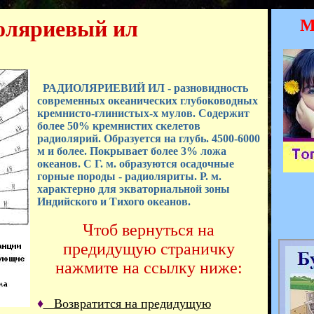
оляриевый ил
М
РАДИОЛЯРИЕВИЙ ИЛ - разновидность
современных океанических глубоководных
кремнисто-глинистых-х мулов. Содержит
более 50% кремнистих скелетов
радиолярий. Образуется на глубь. 4500-6000
м и более. Покрывает более 3% ложа
океанов. С Г. м. образуются осадочные
горные породы - радиоляриты. Р. м.
характерно для экваториальной зоны
Индийского и Тихого океанов.
Чтоб вернуться на
предидущую страничку
нажмите на ссылку ниже:
♦
Возвратится на предидущую