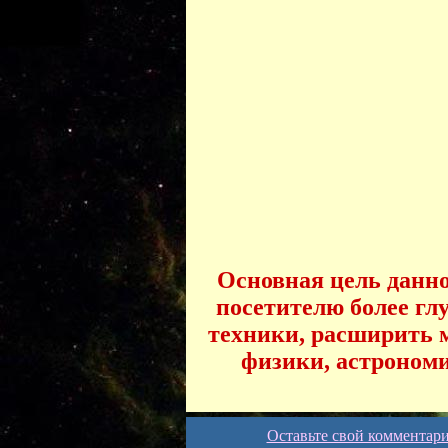
Основная цель данног
посетителю более гл
техники, расширить м
физики, астрономи
Оставьте свой комментар