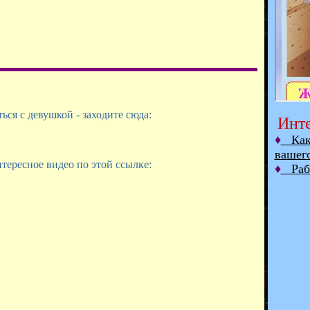
ся с девушкой - заходите сюда:
Инте
♦
Как 
вашег
тересное видео по этой ссылке:
♦
Рабо