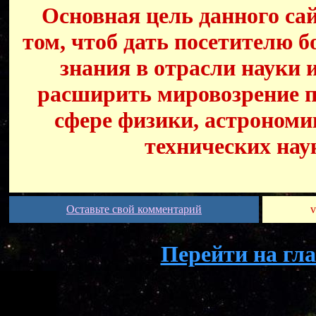
Основная цель данного сай
том, чтоб дать посетителю б
знания в отрасли науки 
расширить мировозрение п
сфере физики, астрономи
технических нау
Оставьте свой комментарий
v
Перейти на гл