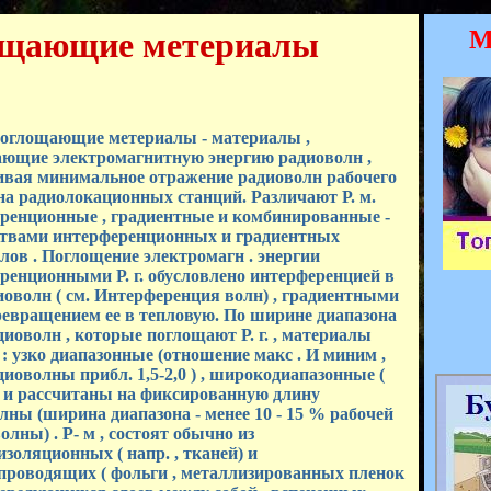
ощающие метериалы
М
глощающие метериалы - материалы ,
ющие электромагнитную энергию радиоволн ,
ивая минимальное отражение радиоволн рабочего
на радиолокационных станций. Различают Р. м.
ренционные , градиентные и комбинированные -
ствами интерференционных и градиентных
лов . Поглощение электромагн . энергии
ренционными Р. г. обусловлено интерференцией в
иоволн ( см. Интерференция волн) , градиентными
 превращением ее в тепловую. По ширине диапазона
диоволн , которые поглощают Р. г. , материалы
: узко диапазонные (отношение макс . И миним ,
диоволны прибл. 1,5-2,0 ) , широкодиапазонные (
5) и рассчитаны на фиксированную длину
лны (ширина диапазона - менее 10 - 15 % рабочей
лны) . Р- м , состоят обычно из
изоляционных ( напр. , тканей) и
проводящих ( фольги , металлизированных пленок