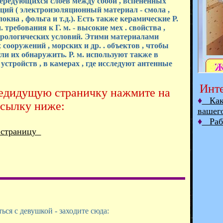
 Чередующихся слоев между собой , вспененных
ций ( электроизоляционный материал - смола ,
на , фольга и т.д.). Есть также керамические Р.
 требования к Г. м. - высокие мех . свойства ,
орологических условий. Этими материалами
ооружений , морских и др. . объектов , чтобы
и их обнаружить. Р. м. используют также в
стройств , в камерах , где исследуют антенные
Инте
редидущую страничку нажмите на
♦
Как 
ссылку ниже:
вашег
♦
Рабо
 страницу
ся с девушкой - заходите сюда: