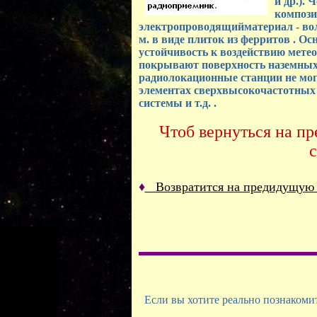
и др.).
компози
электропроводящийматериал - волок
м. в виде плиток из ферритов . Осн.
устойчивость к воздействию мете
покрывают поверхность наземных с
радиолокационные станции не могл
элементах сверхвысокочастотных у
системы и т.д. .
Чтоб вернуться на п
♦
Возвратится на предидущую
Если вы хотите реально познакомить