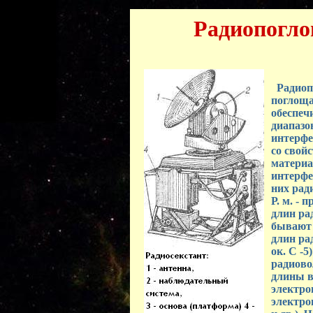
Радиопогл
Радиопо
поглоща
обеспеч
диапазо
интерфе
со свой
материа
интерфе
них рад
Р. м. -
длин ра
бывают 
длин ра
ок. С -
радиово
длины во
электро
электро