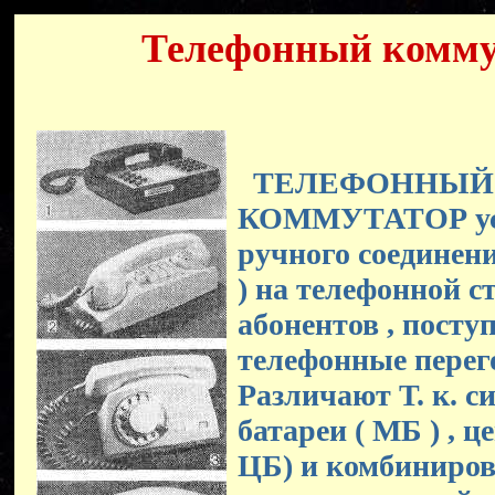
Телефонный комму
ТЕЛЕФОННЫЙ
КОММУТАТОР уст
ручного соединен
) на телефонной с
абонентов , пост
телефонные перег
Различают Т. к. с
батареи ( МБ ) , це
ЦБ) и комбинирова