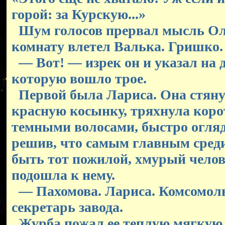
горой: за Курскую...»
Шум голосов прервал мысль Ол
комнату влетел Валька. Гришко.
— Вот! — изрек он и указал на д
которую вошло трое.
Первой была Лариса. Она стяну
красную косынку, тряхнула кор
темными волосами, быстро огляде
решив, что самым главным среди
быть тот пожилой, хмурый челов
подошла к нему.
— Пахомова. Лариса. Комсомол
секретарь завода.
Журба пожал ее теплую мягкую 