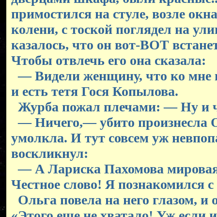
примостился на стуле, возле окна
колени, с тоской поглядел на ули
казалось, что он вот-ВОТ встанет
Чтобы отвлечь его она сказала:
— Видели женщину, что ко мне 
и есть тетя Гося Копылова.
Журба пожал плечами: — Ну и 
— Ничего,— убито произнесла 
умолкла. И тут совсем уж невпо
воскликнул:
— А Лариска Пахомова мировая
Честное слово! Я познакомился с
Ольга повела на него глазом, и о
«Этого еще не хватало! Уж если 