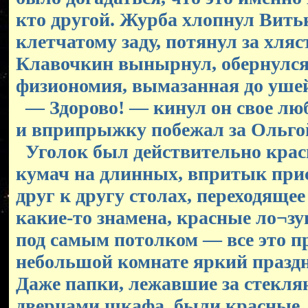
кто другой. Журба хлопнул Вить
клетчатому заду, потянул за хля
Клавочкин вынырнул, обернулся,
физиономия, вымазанная до ушей
— Здорово! — кинул он свое лю
и вприпрыжку побежал за Ольго
Уголок был действительно кра
кумач на длинных, впритык при
друг к другу столах, переходящее
какие-то знамена, красные ло¬зу
под самым потолком — все это п
небольшой комнате яркий празд
Даже папки, лежавшие за стекл
дверцами шкафа, были красные.