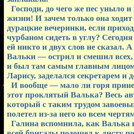
Господи, до чего же пес уныло и
жизни! И зачем только она ходит 
дурацкие вечеринки, если прихо
чурбаном сидеть в углу? Сегодня 
ей никто и двух слов не сказал. А 
Вальки — острил и смешил всех, 
и был там самым главным лицом
Ларису, заделался секретарем и д
И вообще — мало ли горя принес
этот проклятый Валька? Весь ав
который с таким трудом завоевы
полетел из-за него ко всем чертям
Галина вспомнила, как Валька 
всей бригады подошел к листу п