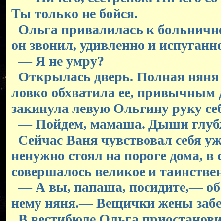
Ты только не бойся.
Ольга привалилась к больничной
он звонил, удивленно и испуганн
— Я не умру?
Открылась дверь. Полная няня 
ловко обхватила ее, привычным
закинула левую Ольгину руку се
— Пойдем, мамаша. Дыши глубж
Сейчас Ваня чувствовал себя у
ненужно стоял на пороге дома, в 
совершалось великое и таинствен
— А вы, папаша, посидите,— об
нему няня.— Вещички жены забе
В вестибюле Ольга приостанови