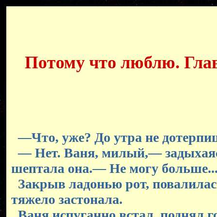
Потому что люблю. Глава
—Что, уже? До утра не дотерпи
— Нет. Ваня, милый,— задыхаяс
шептала она.— Не могу больше..
Закрыв ладонью рот, повалилась
тяжело застонала.
Ваня испуганно встал, поднял г