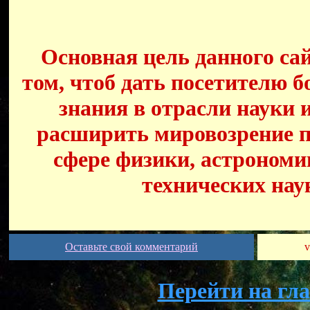
Основная цель данного сай
том, чтоб дать посетителю б
знания в отрасли науки 
расширить мировозрение п
сфере физики, астрономи
технических нау
Оставьте свой комментарий
v
Перейти на гл