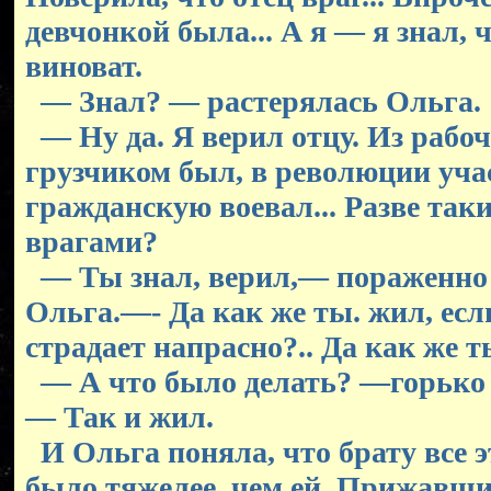
девчонкой была... А я — я знал, ч
виноват.
— Знал? — растерялась Ольга.
— Ну да. Я верил отцу. Из рабоч
грузчиком был, в революции уча
гражданскую воевал... Разве та
врагами?
— Ты знал, верил,— пораженно
Ольга.—- Да как же ты. жил, если
страдает напрасно?.. Да как же 
— А что было делать? —горько 
— Так и жил.
И Ольга поняла, что брату все э
было тяжелее, чем ей. Прижавшис