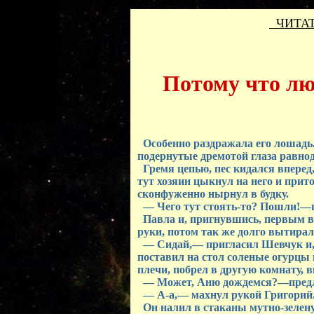
ЧИТАТ
Потому что люб
Особенно раздражала его лошадь.
подернутые дремотой глаза равнод
Гремя цепью, пес кидался вперед,
тут хозяин цыкнул на него и прито
сконфуженно нырнул в будку.
— Чего тут стоять-то? Пошли!—п
Павла и, пригнувшись, первым во
руки, потом так же долго вытирал
— Сидай,— пригласил Шевчук и, п
поставил на стол соленые огурцы
плечи, побрел в другую комнату, 
— Может, Аню дождемся?—предл
— А-а,— махнул рукой Григорий.
Он налил в стаканы мутно-зелену