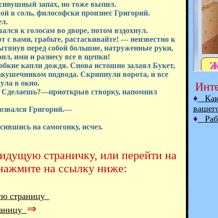
сивушный запах, но тоже выпил.
й в соль, философски произнес Григорий.
л.
лся к голосам во дворе, потом вздохнул.
 с вами, грабьте, растаскивайте! — неизвестно к
вытянув перед собой большие, натруженные руки,
л, ими и разнесу все в щепки!
обкие капли дождя. Снова истошно залаял Букет,
акушечником подвода. Скрипнули ворота, и все
ула в окно.
Инте
 Сделаешь?—приоткрыв створку, напомнил
♦
Как 
вашег
озвался Григорий.—
♦
Рабо
ившись на самогонку, исчез.
дидущую страничку, или перейти на
нажмите на ссылку ниже:
ую страницу
⇒
раницу