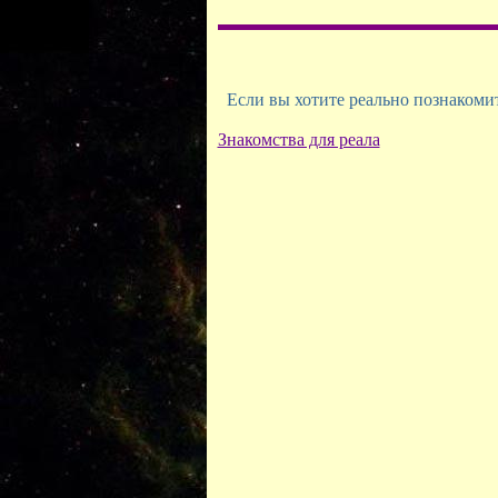
Если вы хотите реально познакомить
Знакомства для реала