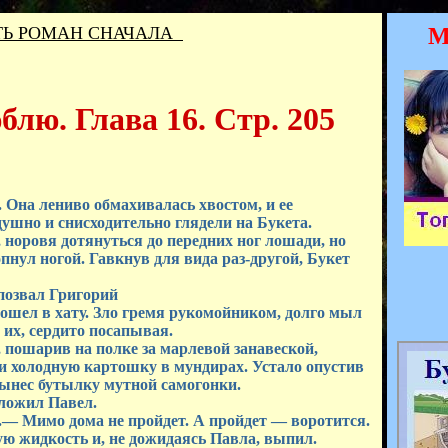
Ь РОМАН СНАЧАЛА
М
лю. Глава 16. Стр. 205
 Она лениво обмахивалась хвостом, и ее
ушно и снисходительно глядели на Букета.
 норовя дотянуться до передних ног лошади, но
пнул ногой. Гавкнув для вида раз-другой, Букет
озвал Григорий
шел в хату. Зло гремя рукомойником, долго мыл
 их, сердито посапывая.
ошарив на полке за марлевой занавеской,
 и холодную картошку в мундирах. Устало опустив
вынес бутылку мутной самогонки.
ожил Павел.
— Мимо дома не пройдет. А пройдет — воротится.
ю жидкость и, не дожидаясь Павла, выпил.