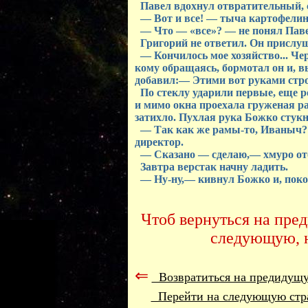
Павел вдохнул отвратительный, 
— Вот и все! — тыча картофелино
— Что — «все»? — не понял Паве
Григорий не ответил. Он прислуша
— Кончилось мое хозяйство... Черт
кому обращаясь, бормотал он и, 
добавил:— Этими вот руками строи
По стеклу ударили первые, еще р
и мимо окна проехала груженая р
затихло. Пухлая рука Божко стукн
— Так как же рамы-тo, Иваныч?
директор.
— Сказано — сделаю,— хмуро от
Завтра верстак начну ладить.
— Ну-ну,— кивнул Божко и, покос
Чтоб вернуться на пре
следующую, 
⇐
Возвратиться на предидущ
Перейти на следующую ст