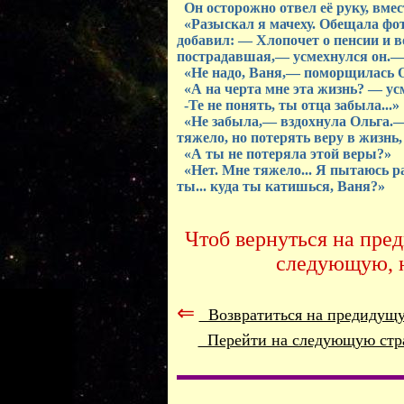
Он осторожно отвел её руку, вмес
«Разыскал я мачеху. Обещала фо
добавил: — Хлопочет о пенсии и во
пострадавшая,— усмехнулся он.— 
«Не надо, Ваня,— поморщилась О
«А на черта мне эта жизнь? — усм
-Те не понять, ты отца забыла...»
«Не забыла,— вздохнула Ольга.— 
тяжело, но потерять веру в жизнь
«А ты не потеряла этой веры?»
«Нет. Мне тяжело... Я пытаюсь раз
ты... куда ты катишься, Ваня?»
Чтоб вернуться на пре
следующую, 
⇐
Возвратиться на предидущ
Перейти на следующую ст