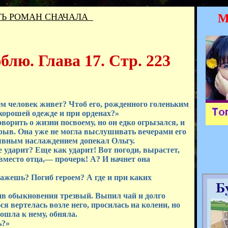
Ь РОМАН СНАЧАЛА
М
лю. Глава 17. Стр. 223
м человек живет? Чтоб его, рожденного голеньким
хорошей одежде и при орденах?»
ворить о жизни посвоему, но он едко огрызался, и
зрыв. Она уже не могла выслушивать вечерами его
 явным наслаждением допекал Ольгу.
ударит? Еще как ударит! Вот погоди, вырастет,
 вместо отца,— прочерк! А? И начнет она
ажешь? Погиб героем? А где и при каких
 обыкновения трезвый. Выпил чай и долго
ся вертелась возле него, просилась на колени, но
дошла к нему, обняла.
ь?»