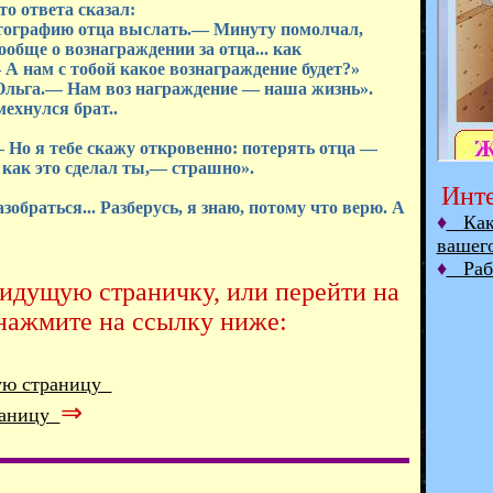
то ответа сказал:
тографию отца выслать.— Минуту помолчал,
обще о вознаграждении за отца... как
А нам с тобой какое вознаграждение будет?»
льга.— Нам воз награждение — наша жизнь».
ехнулся брат..
Но я тебе скажу откровенно: потерять отца —
, как это сделал ты,— страшно».
Инте
обраться... Разберусь, я знаю, потому что верю. А
♦
Как 
вашег
♦
Рабо
дидущую страничку, или перейти на
нажмите на ссылку ниже:
ую страницу
⇒
раницу