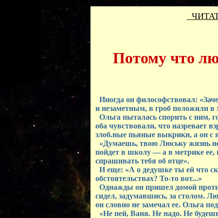
ЧИТАТ
Потому что люб
Иногда он философствовал: «Заче
и незаметным, в гроб положили в 
Ольга пыталась спорить с ним, го
оба чувствовали, что назревает в
злоб.ные пьяные выкрики, а он с
«Думаешь, твою Люську жизнь не 
пойдет в школу — а в метрике ее,
спрашивать тебя об отце».
И еще: «А о дедушке ты ей что ск
обстоятельствах? То-то вот...»
Однажды он пришел домой против
сидел, задумавшись, за столом. Лю
он словно не замечал ее. Ольга по
«Не пей, Ваня. Не надо. Не будеш