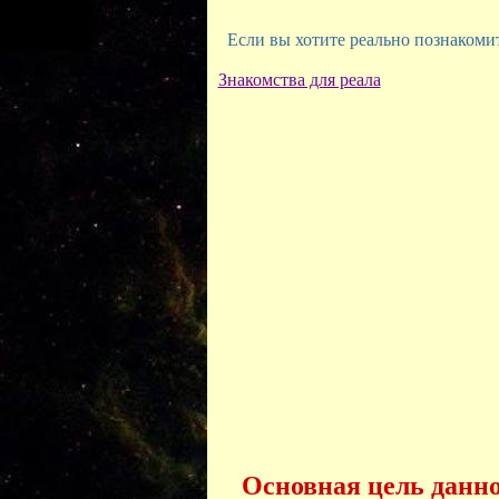
Если вы хотите реально познакомить
Знакомства для реала
Основная цель данног