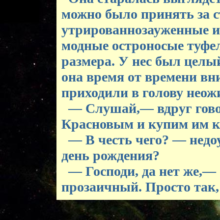
можно было принять за с
утрированнозауженные 
модные остроносые туфе
размера. У нес был целы
она время от времени вн
приходили в голову неож
— Слушай,— вдруг гово
Красновым и купим им к
— В честь чего? — недо
день рождения?
— Господи, да нет же,—
прозаичный. Просто так,