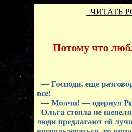
ЧИТАТЬ 
Потому что любл
— Господи, еще разгово
все!
— Молчи! — одернул Ри
Ольга стояла не шевеляс
люди предлагают ей лучш
воспользоваться, то прид