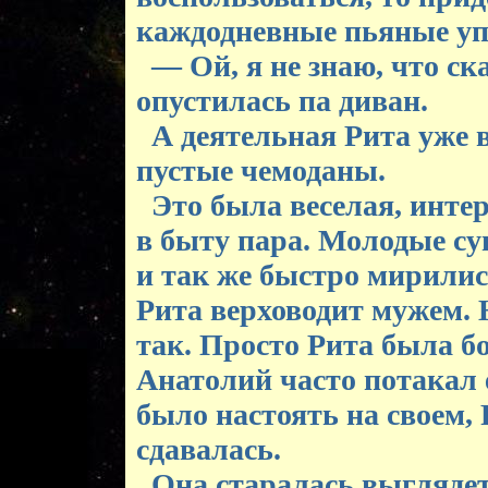
каждодневные пьяные упр
— Ой, я не знаю, что ск
опустилась па диван.
А деятельная Рита уже 
пустые чемоданы.
Это была веселая, инте
в быту пара. Молодые су
и так же быстро мирилис
Рита верховодит мужем. Н
так. Просто Рита была б
Анатолий часто потакал е
было настоять на своем,
сдавалась.
Она старалась выглядеть