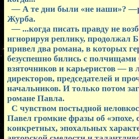
— А те дни были «не наши»? —р
Журба.
— ...когда писать правду не воз
игнорируя реплику, продолжал Б
привел два романа, в которых г
безуспешно бились с полчищами
взяточников и карьеристов — в 
директоров, председателей и про
начальников. И только потом за
романе Павла.
С чувством постыдной неловко
Павел громкие фразы об «эпохе,
конкретных, эпохальных характе
авторской смелости и талантливо