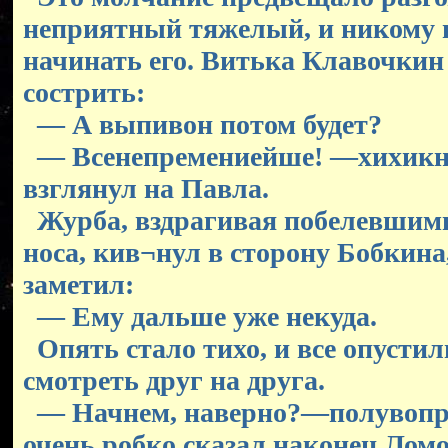
неприятный тяжелый, и никому н
начинать его. Витька Клавочки
сострить:
— А выпивон потом будет?
— Всенепремениейше! —хихикн
взглянул на Павла.
Журба, вздрагивая побелевши
носа, кив¬нул в сторону Бобкина
заметил:
— Ему дальше уже некуда.
Опять стало тихо, и все опустили
смотреть друг на друга.
— Начнем, наверно?—полувопр
очень робко сказал наконец Лом