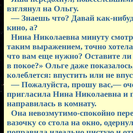
взглянул на Ольгу.
— Знаешь что? Давай как-нибуд
кино, а?
Нина Николаевна минуту смотре
таким выражением, точно хотела
что вам еще нужно? Оставите ли
в покое?» Ольге даже показалось
колеблется: впустить или не впу
— Пожалуйста, прошу вас,— оч
пригласила Нина Николаевна и 
направилась в комнату.
Она невозмутимо-спокойно пер
вазочку со стола на окно, одернул
поправила идеально чистую и о