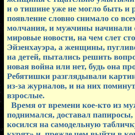
и о тишине уже не могло быть и 
появление словно снимало со всех
молчания, и мужчины начинали 
мировые новости, на чем слет ст
Эйзенхауэра, а женщины, пуглив
на детей, пытались решить вопр
новая война или нет, будь она п
Ребятишки разглядывали картин
из-за журналов, и на них помин
взрослые.
Время от времени кое-кто из м
поднимался, доставал папиросы
косился на самодельную табличк
курят» и, прежде чем выйти в ко