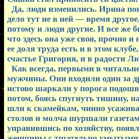
Да, люди изменились. Ирина по
дело тут не в ней — время другое
потому и люди другие. И все же 
что здесь она уже своя, прочно и 
ее доля труда есть и в этом клубе
счастье Григория, и в радости Л
Как всегда, первыми в читальн
мужчины. Они входили один за д
истово шаркали у порога подошв
потом, боясь спугнуть тишину, н
шли к скамейкам, чинно усажив
столов и молча шуршали газетам
управившись по хозяйству, появ
женщины с тщательно умытыми