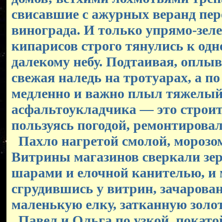
свисавшие с ажурных веранд пер
винограда. И только упрямо-зел
кипарисов строго тянулись к од
далекому небу. Подтаивая, оплы
свежая наледь на тротуарах, а п
медленно и важно плыл тяжелый
асфальтоукладчика — это строит
пользуясь погодой, ремонтирова
Пахло нагретой смолой, морозом
Витрины магазинов сверкали з
шарами и елочной канителью, и
сгрудившись у витрин, зачарова
маленькую елку, затканную золо
Павел и Ольга по узкой, покато