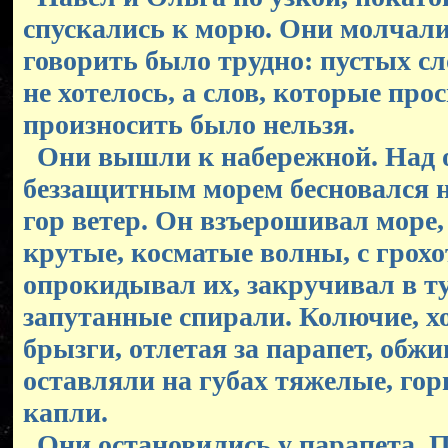
спускались к морю. Они молчали
говорить было трудно: пустых с
не хотелось, а слов, которые про
произносить было нельзя.
Они вышли к набережной. Над
беззащитным морем бесновался 
гор ветер. Он взъерошивал море
крутые, косматые волны, с грох
опрокидывал их, закручивал в ту
запутанные спирали. Колючие, х
брызги, отлетая за парапет, обжи
оставляли на губах тяжелые, го
капли.
Они остановились у парапета. П