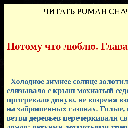
ЧИТАТЬ РОМАН СН
Потому что люблю. Глава 
Холодное зимнее солнце золотил
слизывало с крыш мохнатый седо
пригревало дикую, не возремя в
на заброшенных газонах. Голые,
ветви деревьев перечеркивали с
домов; ветхими лохмотьями треп