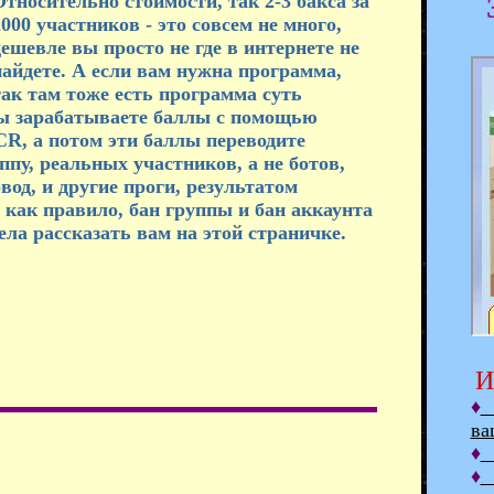
Относительно стоимости, так 2-3 бакса за
000 участников - это совсем не много,
дешевле вы просто не где в интернете не
найдете. А если вам нужна программа,
так там тоже есть программа суть
вы зарабатываете баллы с помощью
R, а потом эти баллы переводите
пу, реальных участников, а не ботов,
вод, и другие проги, результатом
 как правило, бан группы и бан аккаунта
тела рассказать вам на этой страничке.
И
♦
К
ва
♦
Р
♦
Р