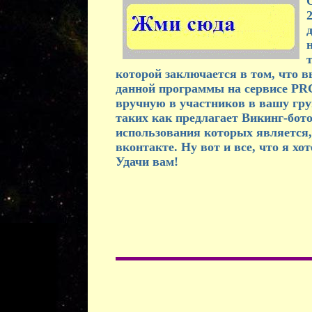
2
которой заключается в том, что 
данной программы на сервисе PRC
вручную в участников в вашу груп
таких как предлагает Викинг-бото
использования которых является,
вконтакте. Ну вот и все, что я хо
Удачи вам!