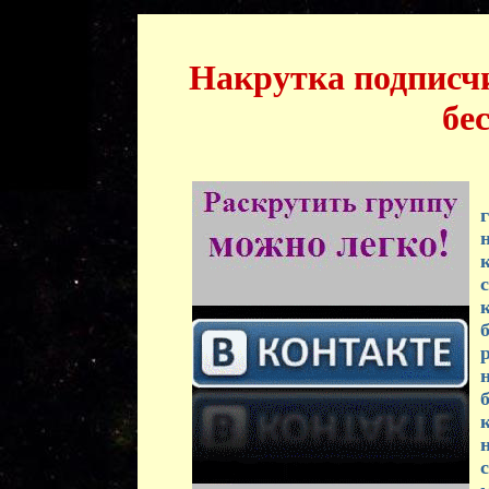
Накрутка подписч
бе
с
н