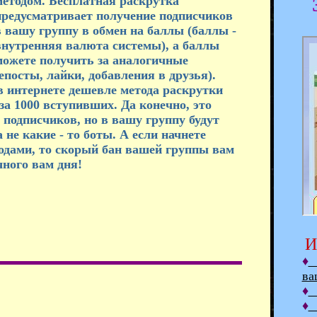
методом. Бесплатная раскрутка
предусматривает получение подписчиков
в вашу группу в обмен на баллы (баллы -
внутренняя валюта системы), а баллы
можете получить за аналогичные
епосты, лайки, добавления в друзья).
в интернете дешевле метода раскрутки
за 1000 вступивших. Да конечно, это
 подписчиков, но в вашу группу будут
не какие - то боты. А если начнете
одами, то скорый бан вашей группы вам
чного вам дня!
И
♦
К
ва
♦
Р
♦
Р