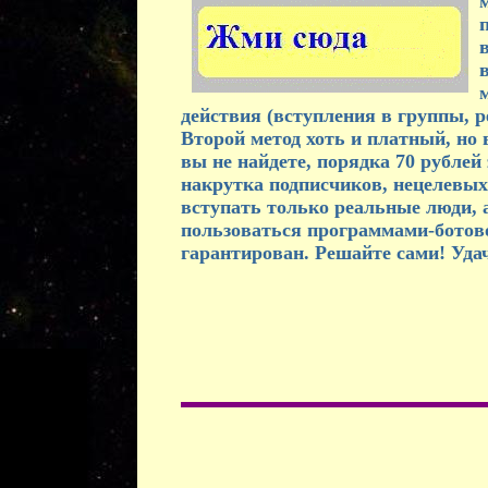
действия (вступления в группы, р
Второй метод хоть и платный, но 
вы не найдете, порядка 70 рублей 
накрутка подписчиков, нецелевых
вступать только реальные люди, а 
пользоваться программами-ботов
гарантирован. Решайте сами! Уда