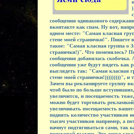
)
сообщения одинакового содержан
вконтакте как спам. Ну вот, нап
одном месте: "Самая класная груп
стене моей странички!". Пишете в
такое: "Самая класная группа о З
странички!)". Что поменялось? По
сообщения добавилась скобочка. 
сообщения уже будут видеть как р
выглядеть так: "Самая класная г
стене моей странички!)))))))))", и
Зачем вы рекламируете группу вко
чтоб было по больше вступивших, 
увеличится, и посещаемость тоже, 
можно будет торговать рекламкой
увеличивать посещаемость вашего 
поднять количество участников и
тысяч участников например, а по
начнут подтягиваться сами, так к
поисковой выдаче. Это легко сде