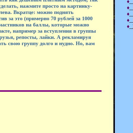
♦
Р
 сделать, нажмите просто на картинку-
♦
З
слева. Вкратце: можно поднять
♦
Л
ив за это (примерно 70 рублей за 1000
♦
С
участников на баллы, которые можно
♦
К
акте, например за вступления в группы
рузья, репосты, лайки. А рекламируя
ть свою группу долго и нудно. Но, вам