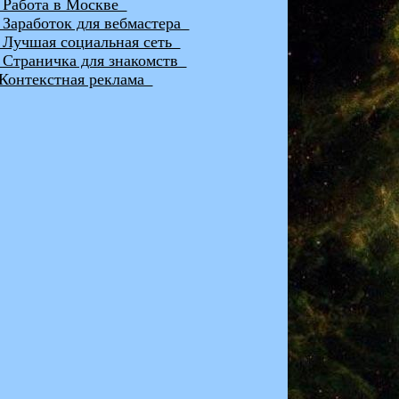
абота в Москве
аработок для вебмастера
учшая социальная сеть
траничка для знакомств
онтекстная реклама