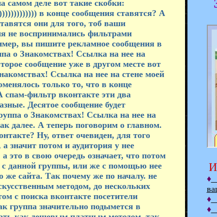
на самом деле вот такие скобки:
))))))))))))) в конце сообщения ставятся? А
ставятся они для того, тоб ваши
ия не воспринимались фильтрами
ример, вы пишите рекламное сообщения в
па о Знакомствах! Ссылка на нее на
торое сообщение уже в другом месте вот
накомствах! Ссылка на нее на стене моей
менялось только то, что в конце
А спам-фильтр вконтакте эти два
азные. Десятое сообщение будет
руппа о Знакомствах! Ссылка на нее на
 так далее. А теперь поговорим о главном.
нтакте? Ну, ответ очевиден, для того
а значит потом и аудитория у нее
а это в свою очередь означает, что потом
И
 с данной группы, или же с помощью нее
же сайта. Так почему же по началу. не
♦
К
скусственным методом, до нескольких
ва
том с поиска вконтакте посетители
♦
Р
ак группа значительно подымется в
♦
Р
лать как дешевым платным методом, так