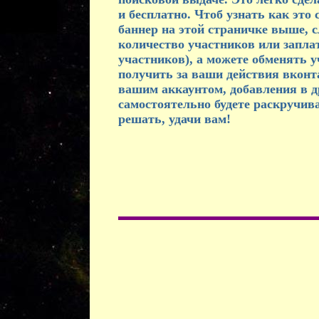
и бесплатно. Чтоб узнать как это
баннер на этой страничке выше, 
количество участников или заплат
участников), а можете обменять 
получить за ваши действия вконт
вашим аккаунтом, добавления в д
самостоятельно будете раскручива
решать, удачи вам!