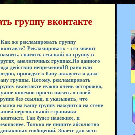
ть группу вконтакте
Как же рекламировать группу
вконтакте? Рекламировать - это значит
спамить, спамить ссылкой на группу в
других, аналогичных группах.Но данного
рода действия непременноЮ рано или
поздно, приводят к бану аккаунта и даже
бану группы. Потому, рекламировать
группу вконтакте нужно очень осторожно,
лучше конечно просто писать о своей
группе без ссылки, и указывать, что
ссылка на вашу группу находится на стене
вашей персональной странички
контакте. Так будет надежнее, и
безопаснее. Только не пишите абсолютно
одинаковых сообщений. Знаете для чего