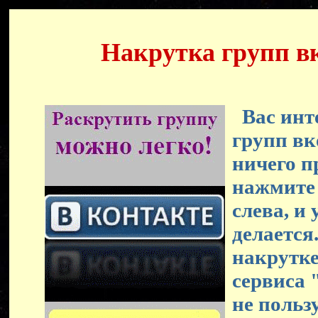
Накрутка групп в
Вас инте
групп вк
ничего п
нажмите
слева, и 
делается
накрутк
сервиса
не польз