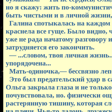
но я скажу: жить по-коммунисти
быть чистыми и в личной жизни, 
Галина спотыкалась на каждом 
краснела все гуще. Было видно, ч
уже не рада начатому разговору 
затрудняется его закончить.
— ...словом, твоя личная жизнь..
упорядочена...
Мать-одиночка,— бессвязно лепе
Это был предательский удар в са
Ольга закрыла глаза и не только
почувствовала, но. физически о
растерянную тишину, которая сл
на плечи. Чья-то ладонь .дружес