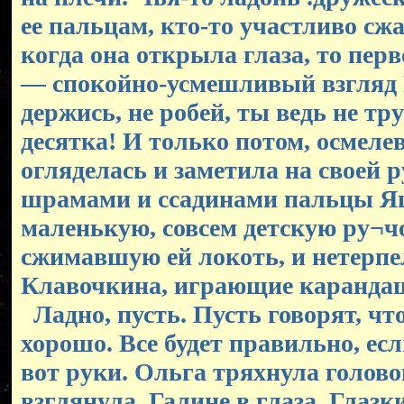
ее пальцам, кто-то участливо сжа
когда она открыла глаза, то перв
— спокойно-усмешливый взгляд 
держись, не робей, ты ведь не тр
десятка! И только потом, осмелев
огляделась и заметила на своей 
шрамами и ссадинами пальцы Я
маленькую, совсем детскую ру¬
сжимавшую ей локоть, и нетерп
Клавочкина, играющие каранда
Ладно, пусть. Пусть говорят, что
хорошо. Все будет правильно, ес
вот руки. Ольга тряхнула голово
взглянула. Галине в глаза. Глаз