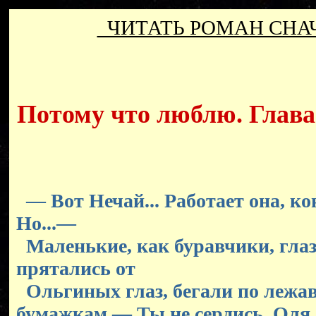
ЧИТАТЬ РОМАН СН
Потому что люблю. Глава 
— Вот Нечай... Работает она, кон
Но...—
Маленькие, как буравчики, гла
прятались от
Ольгиных глаз, бегали по лежа
бумажкам.— Ты не сердись, Оля,