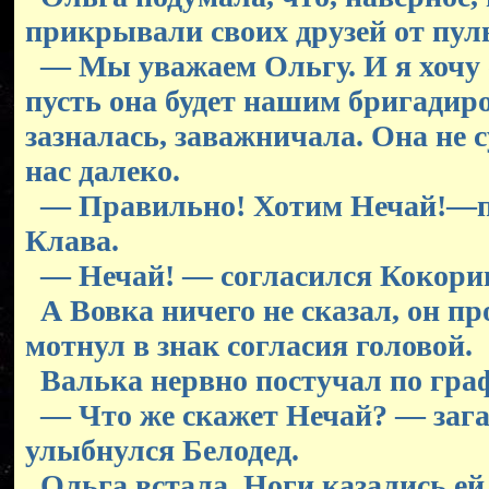
прикрывали своих друзей от пул
— Мы уважаем Ольгу. И я хочу 
пусть она будет нашим бригадир
зазналась, заважничала. Она не 
нас далеко.
— Правильно! Хотим Нечай!—п
Клава.
— Нечай! — согласился Кокори
А Вовка ничего не сказал, он пр
мотнул в знак согласия головой.
Валька нервно постучал по гра
— Что же скажет Нечай? — заг
улыбнулся Белодед.
Ольга встала. Ноги казались ей