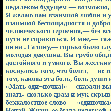
недалеком будущем — возможно, 
Я желаю вам взаимной любви и 
взаимной беспощадности и добро
человеческого терпения,— без все
пути не справиться. И мне,— тя
он на . Галину,— горько было сл
молодая девушка. Вы грубо обид
достойного и умного. Вы жестки
коснулись того, что болит,— не 
том, какова эта боль, боль души 
«Мать-оди¬ночка!»— сказали вы.
знать, сколько драм и мук скрыв
безжалостное слово — «одиночка
Нечай. Жизнь ее была нелегкой.