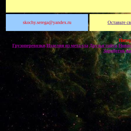
skochy.serega@yandex.ru
Оставьте с
Интер
Грузоперевозки
Изделия из металла
Друзья сайта
Новос
Заработок на 