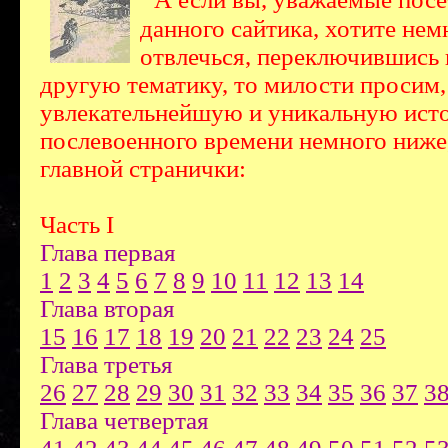
данного сайтика, хотите нем
отвлечься, переключившись 
другую тематику, то милости просим,
увлекательнейшую и уникальную ист
послевоенного времени немного ниже
главной странички:
Часть I
Глава первая
1
2
3
4
5
6
7
8
9
10
11
12
13
14
Глава вторая
15
16
17
18
19
20
21
22
23
24
25
Глава третья
26
27
28
29
30
31
32
33
34
35
36
37
3
Глава четвертая