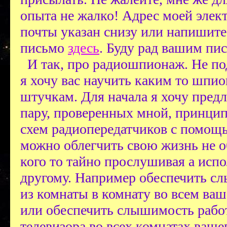
опыта не жалко! Адрес моей элек
почты указан снизу или напишите
письмо
здесь
.
Буду рад вашим пи
И так, про радиошпионаж. Не по
я хочу вас научить каким то шпи
штучкам. Для начала я хочу пред
пару, проверенных мной, принци
схем радиопередатчиков с помощ
можно облегчить свою жизнь не о
кого то тайно прослушивая а испо
другому. Например обеспечить с
из комнаты в комнату во всем ва
или обеспечить слышимость раб
телевизора во всех комнатах вашег