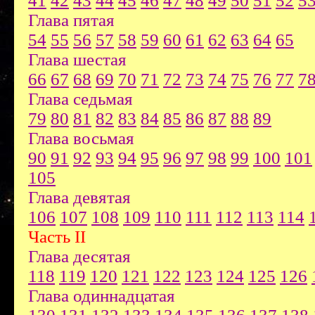
41
42
43
44
45
46
47
48
49
50
51
52
5
Глава пятая
54
55
56
57
58
59
60
61
62
63
64
65
Глава шестая
66
67
68
69
70
71
72
73
74
75
76
77
7
Глава седьмая
79
80
81
82
83
84
85
86
87
88
89
Глава восьмая
90
91
92
93
94
95
96
97
98
99
100
101
105
Глава девятая
106
107
108
109
110
111
112
113
114
Часть II
Глава десятая
118
119
120
121
122
123
124
125
126
Глава одиннадцатая