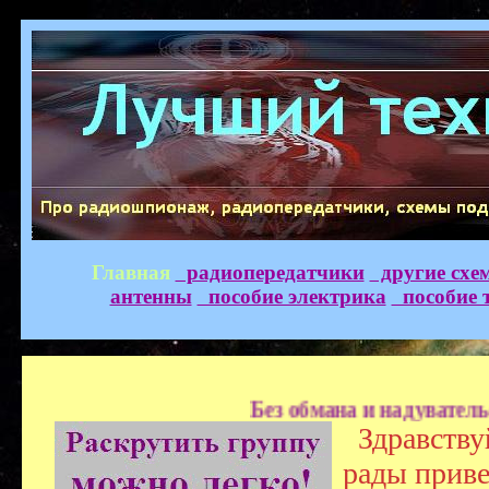
Главная
радиопередатчики
другие схе
антенны
пособие электрика
пособие 
Без обмана и надувательства. Сам
Здравству
рады приве