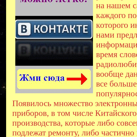
на нашем с
каждого по
которого и
нами предл
информаци
время слов
радиолюбит
вообще дан
все больше
популярнос
Появилось множество электронн
приборов, в том числе Китайского
производства, которые либо совсе
подлежат ремонту, либо частично 